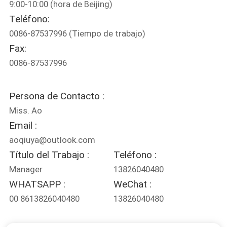
9:00-10:00 (hora de Beijing)
Teléfono:
CONTROL
0086-87537996
(Tiempo de trabajo)
DE
Fax:
CALIDAD
0086-87537996
ÉNTRENOS
Persona de Contacto :
EN
Miss. Ao
CONTACTO
Email :
aoqiuya@outlook.com
CON
Título del Trabajo :
Teléfono :
Manager
13826040480
PIDA
WHATSAPP :
WeChat :
UNA
00 8613826040480
13826040480
CITA