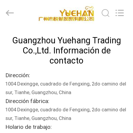
del
utensilio
de
la
cocina
del
silicón
Proveedor.
HOGAR
Copyright
©
Guangzhou Yuehang Trading
2021
-
2023
PRODUCTOS
Co.,Ltd. Información de
utensils-
set.com.
contacto
All
Rights
Reserved.
SOBRE
Dirección:
NOSOTROS
1004 Dexingge, cuadrado de Fengxing, 2do camino del
sur, Tianhe, Guangzhou, China
VIAJE
Dirección fábrica:
DE
1004 Dexingge, cuadrado de Fengxing, 2do camino del
LA
sur, Tianhe, Guangzhou, China
Holario de trabajo:
FÁBRICA