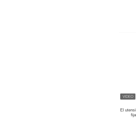
El utens
fi