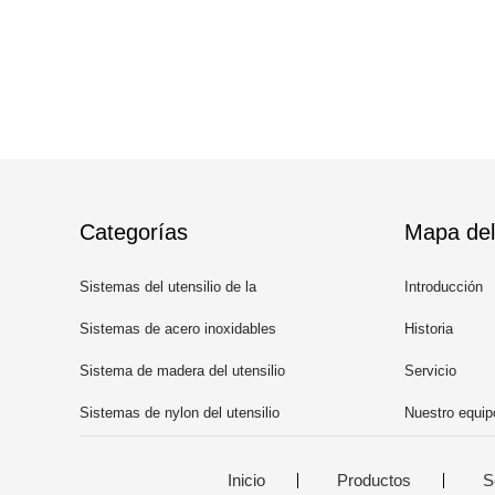
Categorías
Mapa del 
Sistemas del utensilio de la
Introducción
cocina del silicón
Sistemas de acero inoxidables
Historia
del utensilio de la cocina
Sistema de madera del utensilio
Servicio
de la cocina
Sistemas de nylon del utensilio
Nuestro equip
de la cocina
Inicio
Productos
S