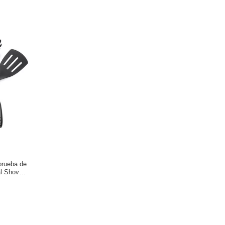
prueba de
al Shovel
e cocinar