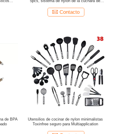
sticos
5pcs, sistema de nylon de la cuchara del
el ODM
prestigio del ODM
Contacto
cina de BPA
Utensilios de cocinar de nylon minimalistas
bado
Toxinfree seguro para Multiapplication