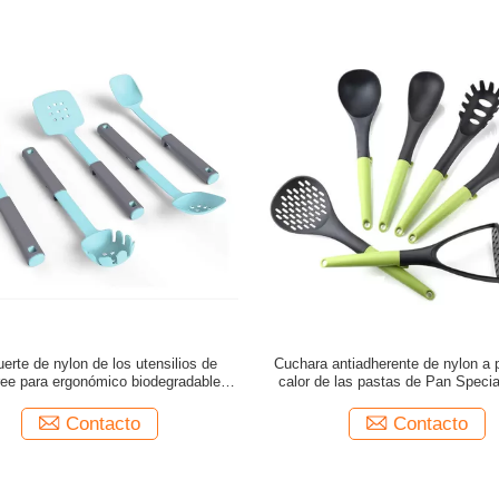
uerte de nylon de los utensilios de
Cuchara antiadherente de nylon a 
ree para ergonómico biodegradable
calor de las pastas de Pan Speci
antiadherente 5pcs
Spoon Colander de los utensilios d
Contacto
Contacto