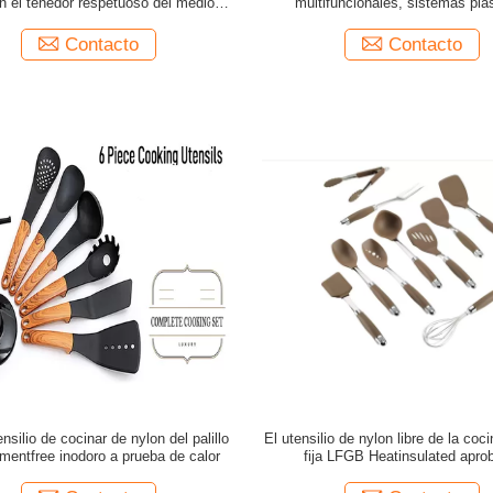
on el tenedor respetuoso del medio
multifuncionales, sistemas plá
ambiente
resistentes de los cubiertos d
Contacto
Contacto
ensilio de cocinar de nylon del palillo
El utensilio de nylon libre de la co
gmentfree inodoro a prueba de calor
fija LFGB Heatinsulated apro