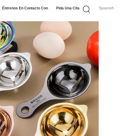
Spanish
Éntrenos En Contacto Con
Pida Una Cita