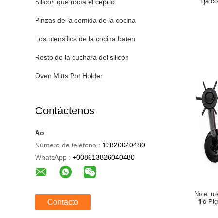
fija c
Silicón que rocía el cepillo
Pinzas de la comida de la cocina
Los utensilios de la cocina baten
Resto de la cuchara del silicón
Oven Mitts Pot Holder
Contáctenos
Ao
Número de teléfono :
13826040480
WhatsApp :
+008613826040480
No el ut
Contacto
fijó Pi