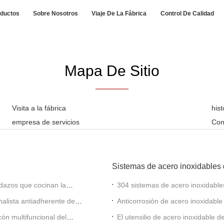
ductos
Sobre Nosotros
Viaje De La Fábrica
Control De Calidad
Mapa De Sitio
Visita a la fábrica
his
empresa de servicios
Con
Sistemas de acero inoxidables d
 pedazos que cocinan la
304 sistemas de acero inoxidables 
de cocinar del metal 8pcs
nimalista antiadherente de
Anticorrosión de acero inoxidable 
cocina
icón multifuncional del
El utensilio de acero inoxidable d