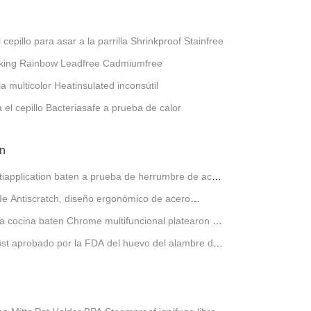
 cepillo para asar a la parrilla Shrinkproof Stainfree
oking Rainbow Leadfree Cadmiumfree
la multicolor Heatinsulated inconsútil
 el cepillo Bacteriasafe a prueba de calor
en
ltiapplication baten a prueba de herrumbre de acero
r de Antiscratch, diseño ergonómico de acero
la cocina baten Chrome multifuncional platearon el
ust aprobado por la FDA del huevo del alambre del