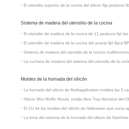
sistema de los utensilios de cocinar
El utensilio superior de la cocina del silicón fija pedazos 
aprobados
Sistema de madera del utensilio de la cocina
El utensilio de madera de la cocina de 11 pedazos fijó la
Eco - amistosas
El utensilio de madera de la cocina del acacia fijó 8pcs B
Sistema de madera del utensilio de la cocina multifuncion
espátula de la manija de Scratchfree
La cuchara de madera del sistema del utensilio de la cocin
escaldar Nonmelting
Moldes de la hornada del silicón
La hornada del silicón de Multiapplication moldea las 5 c
tazas
Silicón Mini Muffin Mould, molde libre Tray Nonstick del
El CU de los moldes del silicón de Halloween que cocía a
La torta del sistema de la hornada del silicón de Stainfre
resistente