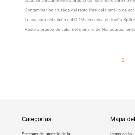
Material antiadherente a prueba de herrumbre libre no tóx
alimenticia del resto BPA de la cuchara del silicón
Contaminación cruzada del resto libre del utensilio de coc
Multiapplication
La cuchara del silicón del ODM descansa el diseño Spillres
ranuras
Resto a prueba de calor del utensilio de Nonpourus, tenedo
1
Categorías
Mapa del 
Sistemas del utensilio de la
Introducción