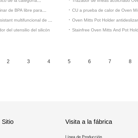
ico de la categoría
Trazador de líneas acolchado Ove
inar de BPA libre para
CU a prueba de calor de Oven Mit
istant multifuncional de 4
Oven Mitts Pot Holder antidesliza
r del utensilio del silicón
Stainfree Oven Mitts And Pot Holde
2
3
4
5
6
7
8
Sitio
Visita a la fábrica
Línea de Producción