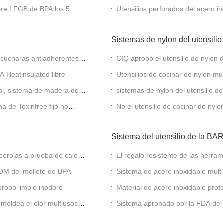
residuo
libre LFGB de BPA los 5
Utensilios perforados del acero in
4 pedazos
Sistemas de nylon del utensilio
s cucharas antiadherentes
CIQ aprobó el utensilio de nylon d
medio ambiente
PA Heatinsulated libre
Utensilios de cocinar de nylon mul
cubiertos del ODM
al, sistema de madera de la
sistemas de nylon del utensilio de
prestigio del ODM
a de Toxinfree fijó no
No el utensilio de cocinar de nylo
calor
Sistema del utensilio de la 
acerolas a prueba de calor 3
El regalo resistente de las herra
de acero inoxidables gruesos adici
 ODM del mollete de BPA
Sistema de acero inoxidable multi
resistentes inoxidables de la parri
probó limpio inodoro
Material de acero inoxidable profe
e moldea el olor multiusos
Sistema aprobado por la FDA del 
herramienta de acero inoxidable d