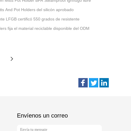
n Mitts Pot Holder BPA Steamproof ignífugo libre
ts And Pot Holders del silicón aprobado
nte LFGB certificó 550 grados de resistente
rs fija el material reciclable disponible del ODM
Envíenos un correo