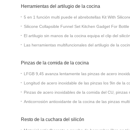
Herramientas del artilugio de la cocina
5 en 1 función multi puede el abrebotellas Kit With Silico
Silicone Collapsible Funnel Set Kitchen Gadget For Bottle
El artilugio sin manos de la cocina equipa el clip del silic
de las pastas para los potes
Las herramientas multifuncionales del artilugio de la coci
silicón del resto
Pinzas de la comida de la cocina
LFGB 9,45 avanza lentamente las pinzas de acero inoxida
cocinar las tijeras de servicio
Longitud de acero inoxidable de las pinzas los 9in de la 
resistente a la corrosión
Pinzas de acero inoxidables de la comida del CU, pinzas 
herrumbre de la cocina
Anticorrosión antioxidante de la cocina de las pinzas mult
moderna
Resto de la cuchara del silicón