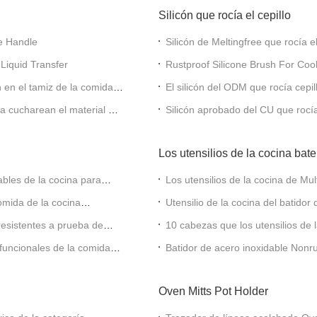
Silicón que rocía el cepillo
ne Handle
Silicón de Meltingfree que rocía el
 Liquid Transfer
Rustproof Silicone Brush For Co
ón en el tamiz de la comida
El silicón del ODM que rocía cepil
na cucharean el material del
Silicón aprobado del CU que rocía
Los utensilios de la cocina bat
bles de la cocina para
Los utensilios de la cocina de Mu
inoxidable
comida de la cocina
Utensilio de la cocina del batido
inoxidable del batidor
resistentes a prueba de
10 cabezas que los utensilios de 
material de los SS
ifuncionales de la comida
Batidor de acero inoxidable Nonr
globo
Oven Mitts Pot Holder