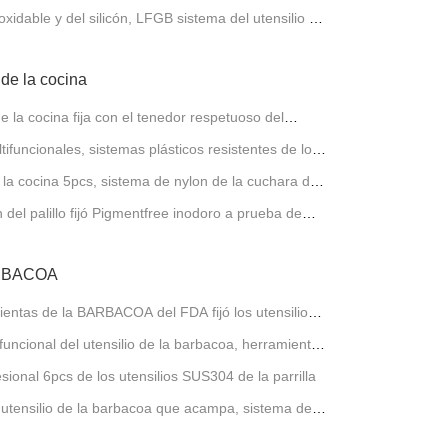
oxidable y del silicón, LFGB sistema del utensilio de
 de la cocina
e la cocina fija con el tenedor respetuoso del
tifuncionales, sistemas plásticos resistentes de los
 la cocina 5pcs, sistema de nylon de la cuchara del
n del palillo fijó Pigmentfree inodoro a prueba de
BARBACOA
mientas de la BARBACOA del FDA fijó los utensilios
onales de la parrilla
funcional del utensilio de la barbacoa, herramientas
lla
sional 6pcs de los utensilios SUS304 de la parrilla
utensilio de la barbacoa que acampa, sistema de
e la parrilla 20pcs