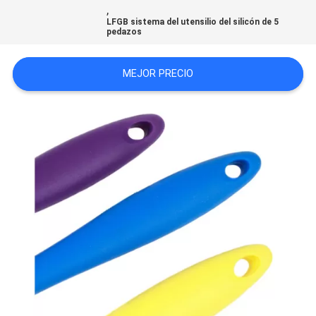
,
MAPA
LFGB sistema del utensilio del silicón de 5
pedazos
DEL
SITIO
MEJOR PRECIO
PRIVACY
POLICY