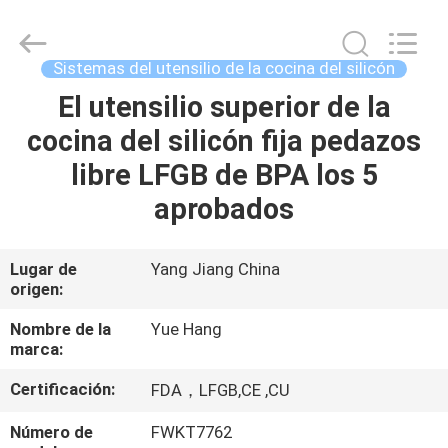
del
utensilio
de
la
cocina
Sistemas del utensilio de la cocina del silicón
del
silicón
Proveedor.
El utensilio superior de la
HOGAR
Copyright
©
cocina del silicón fija pedazos
2021
-
2025
PRODUCTOS
libre LFGB de BPA los 5
Guangzhou
Yuehang
Trading
aprobados
Co.,Ltd..
All
SOBRE
Rights
Reserved.
NOSOTROS
Lugar de
Yang Jiang China
origen:
VIAJE
Nombre de la
Yue Hang
marca:
DE
Certificación:
FDA，LFGB,CE ,CU
LA
FÁBRICA
Número de
FWKT7762