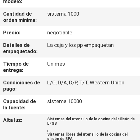
modelo:
CONTROL
Cantidad de
sistema 1000
orden mínima:
DE
Precio:
negotiable
CALIDAD
Detalles de
La caja y los pp empaquetan
empaquetado:
ÉNTRENOS
Tiempo de
Un mes
EN
entrega:
CONTACTO
Condiciones de
L/C, D/A, D/P, T/T, Western Union
CON
pago:
Capacidad de
sistema 10000
PIDA
la fuente:
UNA
Alta luz:
Sistemas del utensilio de la cocina del silicón de
LFGB
CITA
,
Sistemas libres del utensilio de la cocina del
silicón de BPA