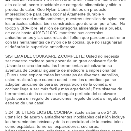
alta calidad, acero inoxidable de categoría alimenticia y nilón a
prueba de calor, Klee Nylon Utensil Set es un producto
imprescindible para cada cocina! Altamente durable y
respetuoso del medio ambiente, nuestros utensilios de nylon son
los artículos sólidos, bien-construidos que durarán por años. ¡No
tóxico y BPA-libre, el nilón de categoría alimenticia es a prueba
de calor hasta 410°F/210°C. mantiene sus cacerolas
antiadherentes y las cacerolas del Teflon que parecen a estrenar
con las herramientas de nylon de la cocina, que no rasguñarán
ni dañarán la superficie antiadherente!
SISTEMA DEL COOKWARE 2.COMPLETE: Usted no necesita
ser maestro cocinero para gozar de un gran cookware fijado.
¡Usando cocina derecha las herramientas actualizarán su
aventura de cocinar siguiente de mediocre a impresionante!
¡Pues usted explora todas las ventajas de diversos utensilios,
usted realizará que cuando usted tiene los utensilios que se
adaptan únicamente para su preparación de la comida, el
cocinar llega a ser más fácil y más agradable! ¡Este sistema de
herramienta de la cocina es el regalo perfecto del cookware
fijado para un regalo de vacaciones, regalo de boda o regalo del
estreno de una casa!
3,24, 38 UTENSILIOS DE COCINAR: ¡Este sistema de 24,38
utensilios de acero y antiadherentes inoxidables del nilón incluye
las herramientas básicas y de la especialidad de la cocina tales
como espátulas, torneros, esparcidores, cucharas,