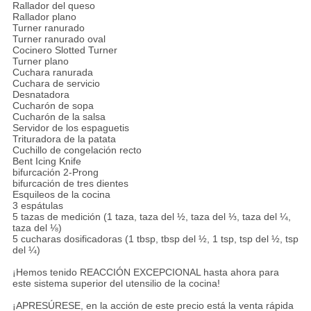
Rallador del queso
Rallador plano
Turner ranurado
Turner ranurado oval
Cocinero Slotted Turner
Turner plano
Cuchara ranurada
Cuchara de servicio
Desnatadora
Cucharón de sopa
Cucharón de la salsa
Servidor de los espaguetis
Trituradora de la patata
Cuchillo de congelación recto
Bent Icing Knife
bifurcación 2-Prong
bifurcación de tres dientes
Esquileos de la cocina
3 espátulas
5 tazas de medición (1 taza, taza del ½, taza del ⅓, taza del ¼,
taza del ⅛)
5 cucharas dosificadoras (1 tbsp, tbsp del ½, 1 tsp, tsp del ½, tsp
del ¼)
¡Hemos tenido REACCIÓN EXCEPCIONAL hasta ahora para
este sistema superior del utensilio de la cocina!
¡APRESÚRESE, en la acción de este precio está la venta rápida