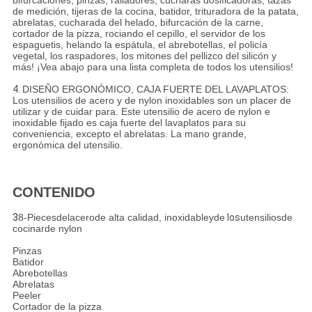
bifurcaciones, pinzas, ralladores, cucharas dosificadoras, tazas
de medición, tijeras de la cocina, batidor, trituradora de la patata,
abrelatas, cucharada del helado, bifurcación de la carne,
cortador de la pizza, rociando el cepillo, el servidor de los
espaguetis, helando la espátula, el abrebotellas, el policía
vegetal, los raspadores, los mitones del pellizco del silicón y
más! ¡Vea abajo para una lista completa de todos los utensilios!
4.
DISEÑO ERGONÓMICO, CAJA FUERTE DEL LAVAPLATOS:
Los utensilios de acero y de nylon inoxidables son un placer de
utilizar y de cuidar para. Este utensilio de acero de nylon e
inoxidable fijado es caja fuerte del lavaplatos para su
conveniencia, excepto el abrelatas. La mano grande,
ergonómica del utensilio.
CONTENIDO
3
8-Piecesdelacerode alta calidad, inoxidableyde
los
utensiliosde
cocinarde nylon
Pinzas
Batidor
Abrebotellas
Abrelatas
Peeler
Cortador de la pizza