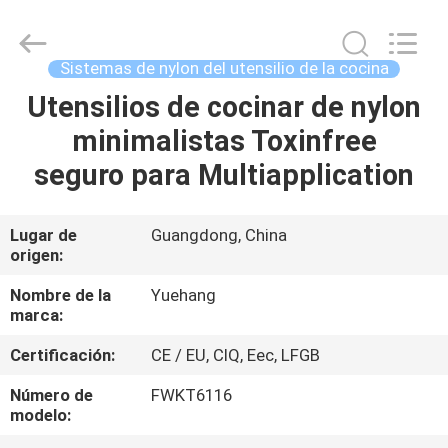
del
utensilio
de
la
cocina
Sistemas de nylon del utensilio de la cocina
del
silicón
Proveedor.
Utensilios de cocinar de nylon
HOGAR
Copyright
©
minimalistas Toxinfree
2021
-
2023
PRODUCTOS
seguro para Multiapplication
utensils-
set.com.
All
Rights
Reserved.
SOBRE
Lugar de
Guangdong, China
origen:
NOSOTROS
Nombre de la
Yuehang
marca:
VIAJE
Certificación:
CE / EU, CIQ, Eec, LFGB
DE
LA
Número de
FWKT6116
modelo:
FÁBRICA