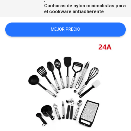
Cucharas de nylon minimalistas para
el cookware antiadherente
MEJOR PRECIO