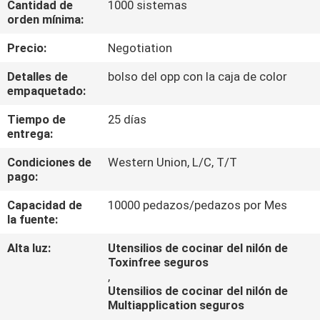
Cantidad de
1000 sistemas
orden mínima:
CONTROL
Precio:
Negotiation
DE
Detalles de
bolso del opp con la caja de color
CALIDAD
empaquetado:
Tiempo de
25 días
ÉNTRENOS
entrega:
EN
Condiciones de
Western Union, L/C, T/T
CONTACTO
pago:
CON
Capacidad de
10000 pedazos/pedazos por Mes
la fuente:
PIDA
Alta luz:
Utensilios de cocinar del nilón de
Toxinfree seguros
UNA
,
Utensilios de cocinar del nilón de
CITA
Multiapplication seguros
,