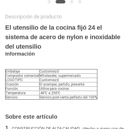
Descripción de producto
El utensilio de la cocina fijó 24 el
sistema de acero de nylon e inoxidable
del utensilio
Información
Embalaje
Customiezd
Comprador comercial
Wholeseler, supermercado
LOGOTIPO
Customiezd
Ocasión
El acampar, partido, presente
Función
Utilice para cocinar
Temperatura
-40℃ a 250℃
Servicio
Servicio post-venta perfecto del 100%
Sobre este artículo
1.
CONSTRUCCIÓN DE ALTA CALIDAD: ¡Hecho a mano con de