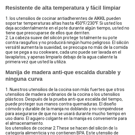
Resistente de alta temperatura y fácil limpiar
1.
los utensilios de cocinar antiadherentes de AIKKIL pueden
soportar temperaturas altas hasta 450°F/230°F. Si usted los
deja accidentalmente en el pote durante algún tiempo, usted no
tiene que preocuparse de ellos que derriten.
2. La cabeza suave del silicón protege totalmente su pote
contra rasguños y no producirá ningún humo peligroso. El silicón
versátil aumenta la suavidad, se preocupa no más de la comida
que se pega a su cookware, cada uno puede ser lavada en el
lavaplatos, y apenas limpiarlo debajo de la agua caliente la
primera vez que usted la utiliza.
Manija de madera anti-que escalda durable y
ninguna curva
1.
Nuestros utensilios de la cocina son más fuertes que otros
utensilios de madera ordinarios de la cocina o los utensilios
plásticos. Después de la prueba anti-que escalda del tiempo,
puede proteger sus manos contra quemaduras. El diseño
cómodo y durable de la manija no doblando y no rompiéndose
para asegurarse de que no se usará durante mucho tiempo en
uso diario. El agujero colgante en la manija es conveniente para
el almacenamiento.
los utensilios de cocinar
2.These
se hacen del silicón de
la
categoría alimenticia y no contienen BPA. Este utensilio de