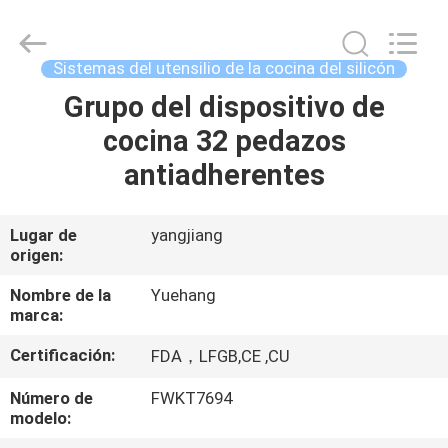
del
utensilio
de
la
cocina
Sistemas del utensilio de la cocina del silicón
del
silicón
Proveedor.
Grupo del dispositivo de
HOGAR
Copyright
©
cocina 32 pedazos
2021
-
2023
PRODUCTOS
antiadherentes
utensils-
set.com.
All
Rights
Reserved.
SOBRE
Lugar de
yangjiang
origen:
NOSOTROS
Nombre de la
Yuehang
marca:
VIAJE
Certificación:
FDA，LFGB,CE ,CU
DE
LA
Número de
FWKT7694
modelo:
FÁBRICA