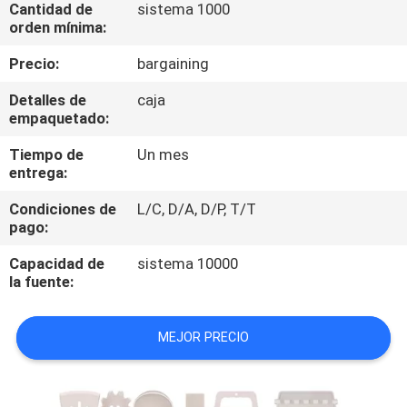
Cantidad de
sistema 1000
orden mínima:
CONTROL
Precio:
bargaining
DE
Detalles de
caja
CALIDAD
empaquetado:
Tiempo de
Un mes
ÉNTRENOS
entrega:
EN
Condiciones de
L/C, D/A, D/P, T/T
CONTACTO
pago:
CON
Capacidad de
sistema 10000
la fuente:
PIDA
MEJOR PRECIO
UNA
CITA