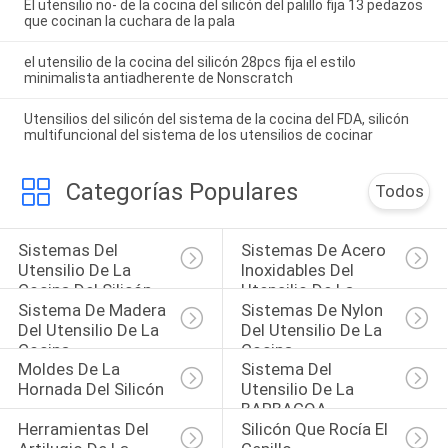
El utensilio no- de la cocina del silicón del palillo fija 13 pedazos
que cocinan la cuchara de la pala
el utensilio de la cocina del silicón 28pcs fija el estilo
minimalista antiadherente de Nonscratch
Utensilios del silicón del sistema de la cocina del FDA, silicón
multifuncional del sistema de los utensilios de cocinar
Categorías Populares
Todos
Sistemas Del 
Sistemas De Acero 
Utensilio De La 
Inoxidables Del 
Cocina Del Silicón
Utensilio De La 
Sistema De Madera 
Sistemas De Nylon 
Cocina
Del Utensilio De La 
Del Utensilio De La 
Cocina
Cocina
Moldes De La 
Sistema Del 
Hornada Del Silicón
Utensilio De La 
BARBACOA
Herramientas Del 
Silicón Que Rocía El 