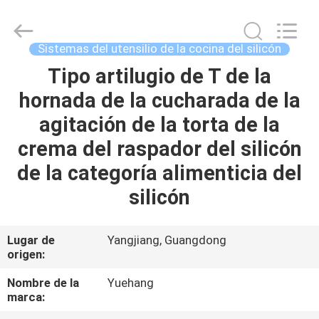
del
utensilio
de
la
cocina
Sistemas del utensilio de la cocina del silicón
del
silicón
Proveedor.
Tipo artilugio de T de la
HOGAR
Copyright
©
hornada de la cucharada de la
2021
-
2023
PRODUCTOS
agitación de la torta de la
utensils-
set.com.
All
crema del raspador del silicón
Rights
Reserved.
SOBRE
de la categoría alimenticia del
NOSOTROS
silicón
VIAJE
Lugar de
Yangjiang, Guangdong
origen:
DE
LA
Nombre de la
Yuehang
marca:
FÁBRICA