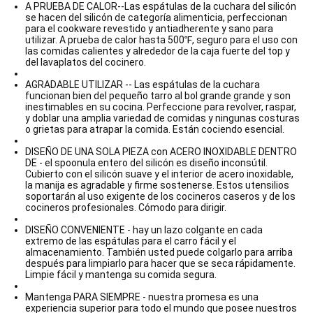
A PRUEBA DE CALOR--Las espátulas de la cuchara del silicón
se hacen del silicón de categoría alimenticia, perfeccionan
para el cookware revestido y antiadherente y sano para
utilizar. A prueba de calor hasta 500℉, seguro para el uso con
las comidas calientes y alrededor de la caja fuerte del top y
del lavaplatos del cocinero.
AGRADABLE UTILIZAR -- Las espátulas de la cuchara
funcionan bien del pequeño tarro al bol grande grande y son
inestimables en su cocina. Perfeccione para revolver, raspar,
y doblar una amplia variedad de comidas y ningunas costuras
o grietas para atrapar la comida. Están cociendo esencial.
DISEÑO DE UNA SOLA PIEZA con ACERO INOXIDABLE DENTRO
DE - el spoonula entero del silicón es diseño inconsútil.
Cubierto con el silicón suave y el interior de acero inoxidable,
la manija es agradable y firme sostenerse. Estos utensilios
soportarán al uso exigente de los cocineros caseros y de los
cocineros profesionales. Cómodo para dirigir.
DISEÑO CONVENIENTE - hay un lazo colgante en cada
extremo de las espátulas para el carro fácil y el
almacenamiento. También usted puede colgarlo para arriba
después para limpiarlo para hacer que se seca rápidamente.
Limpie fácil y mantenga su comida segura.
Mantenga PARA SIEMPRE - nuestra promesa es una
experiencia superior para todo el mundo que posee nuestros