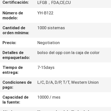
Certificación:
LFGB，FDA,CE,CU
CONTROL
Número de
YH-B122
modelo:
DE
CALIDAD
Cantidad de
1000 sistemas
orden mínima:
Precio:
Negotiation
ÉNTRENOS
EN
Detalles de
bolso del opp con la caja de color
empaquetado:
CONTACTO
Tiempo de
7-15days
CON
entrega:
Condiciones de
L/C, D/A, D/P, T/T, Western Union
PIDA
pago:
UNA
Capacidad de
10000 / mes
CITA
la fuente: